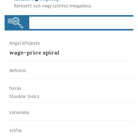
Keresett szó vagy szórész megadása:
Keres
Angol kifejezés
wage-price spiral
definíció
forrás
Mankiw Index
szinoníma
szófaj