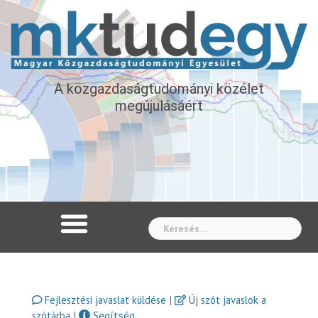
A közgazdaságtudományi közélet
megújulásáért
Whe
|
Fejlesztési javaslat küldése
Új szót javaslok a
|
Segítség
szótárba