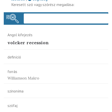
Keresett szó vagy szórész megadása:
Keres
Angol kifejezés
volcker recession
definíció
forrás
Williamson Makro
szinoníma
szófaj