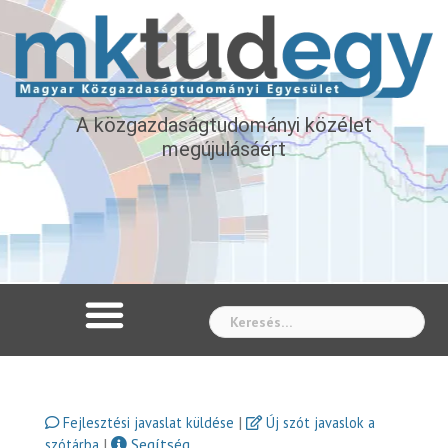
A közgazdaságtudományi közélet
megújulásáért
Whe
|
Fejlesztési javaslat küldése
Új szót javaslok a
|
Segítség
szótárba