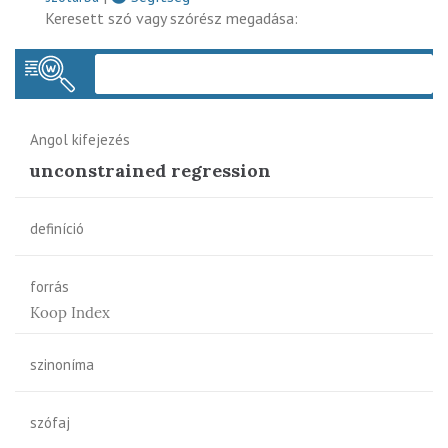
Keresett szó vagy szórész megadása:
Keres
Angol kifejezés
unconstrained regression
definíció
forrás
Koop Index
szinoníma
szófaj