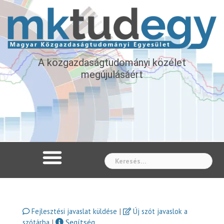
A közgazdaságtudományi közélet
megújulásáért
Whe
|
Fejlesztési javaslat küldése
Új szót javaslok a
|
Segítség
szótárba