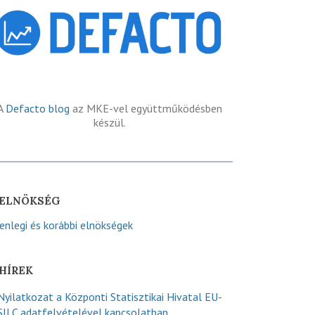
A
Defacto blog
az MKE-vel együttműködésben
készül.
ELNÖKSÉG
lenlegi és korábbi elnökségek
HÍREK
Nyilatkozat a Központi Statisztikai Hivatal EU-
SILC adatfelvételével kapcsolatban