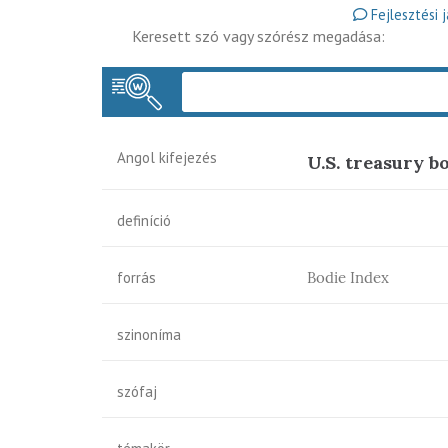
Fejlesztési 
Keresett szó vagy szórész megadása:
Angol kifejezés
U.S. treasury b
definíció
forrás
Bodie Index
szinoníma
szófaj