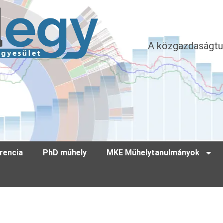
A közgazdaságtu
rencia
PhD műhely
MKE Műhelytanulmányok