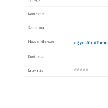
témakör
Kontextus
Szinoníma
Magyar kifejezés
egyesült állam
Kontextus
Értékelés