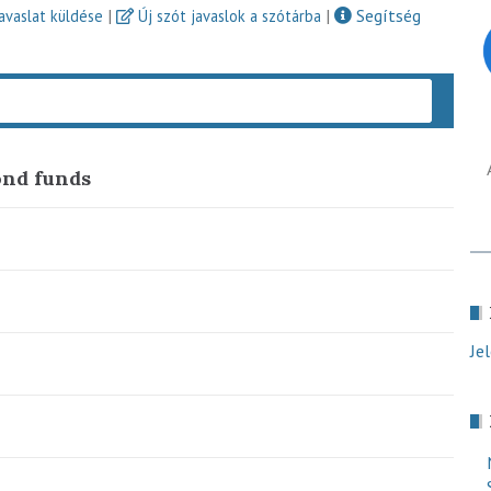
|
|
Segítség
javaslat küldése
Új szót javaslok a szótárba
Keres
ond funds
Je