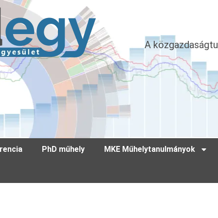
A közgazdaságtu
rencia
PhD műhely
MKE Műhelytanulmányok