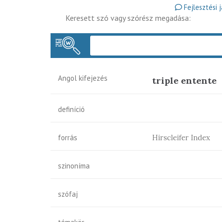
Fejlesztési 
Keresett szó vagy szórész megadása:
Angol kifejezés
triple entente
definíció
forrás
Hirscleifer Index
szinoníma
szófaj