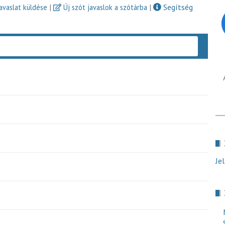
|
|
Segítség
javaslat küldése
Új szót javaslok a szótárba
Keres
Je