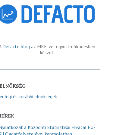
A
Defacto blog
az MKE-vel együttműködésben
készül.
ELNÖKSÉG
lenlegi és korábbi elnökségek
HÍREK
Nyilatkozat a Központi Statisztikai Hivatal EU-
SILC adatfelvételével kapcsolatban