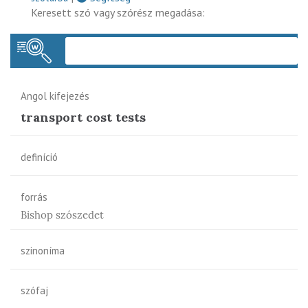
Keresett szó vagy szórész megadása:
Keres
Angol kifejezés
transport cost tests
definíció
forrás
Bishop szószedet
szinoníma
szófaj