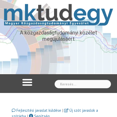
A közgazdaságtudományi közélet
megújulásáért
Whe
|
Fejlesztési javaslat küldése
Új szót javaslok a
|
Segítség
szótárba