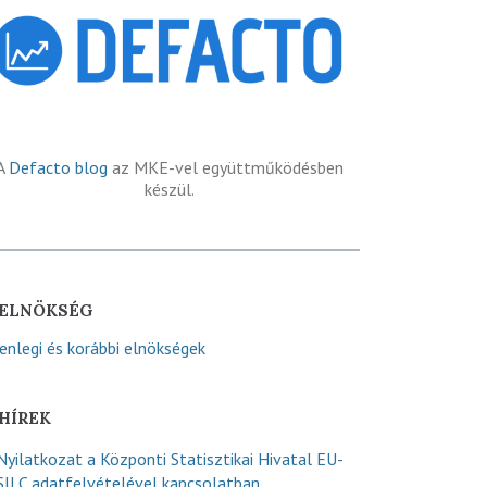
A
Defacto blog
az MKE-vel együttműködésben
készül.
ELNÖKSÉG
lenlegi és korábbi elnökségek
HÍREK
Nyilatkozat a Központi Statisztikai Hivatal EU-
SILC adatfelvételével kapcsolatban