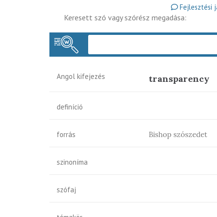
Fejlesztési 
Keresett szó vagy szórész megadása:
Angol kifejezés
transparency
definíció
forrás
Bishop szószedet
szinoníma
szófaj