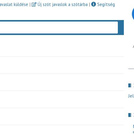
|
|
Segítség
javaslat küldése
Új szót javaslok a szótárba
Keres
Je