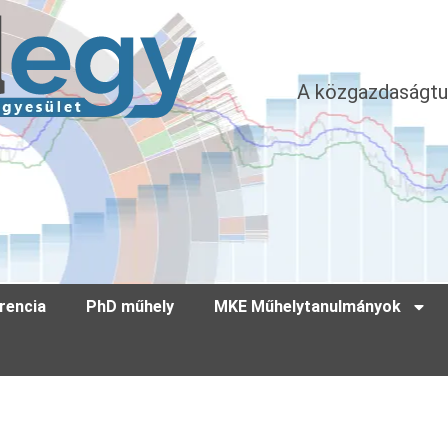
A közgazdaságtu
rencia
PhD műhely
MKE Műhelytanulmányok