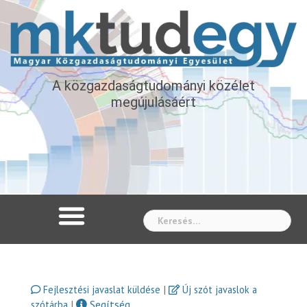
A közgazdaságtudományi közélet
megújulásáért
Whe
|
Fejlesztési javaslat küldése
Új szót javaslok a
|
Segítség
szótárba