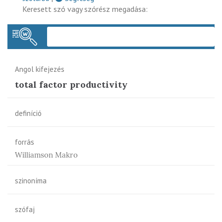
Keresett szó vagy szórész megadása:
Keres
Angol kifejezés
total factor productivity
definíció
forrás
Williamson Makro
szinoníma
szófaj