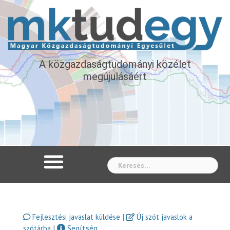
A közgazdaságtudományi közélet
megújulásáért
Whe
|
Fejlesztési javaslat küldése
Új szót javaslok a
|
Segítség
szótárba