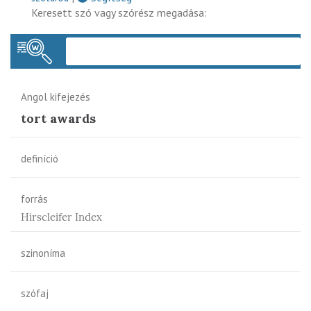
Keresett szó vagy szórész megadása:
Keres
Angol kifejezés
tort awards
definíció
forrás
Hirscleifer Index
szinoníma
szófaj