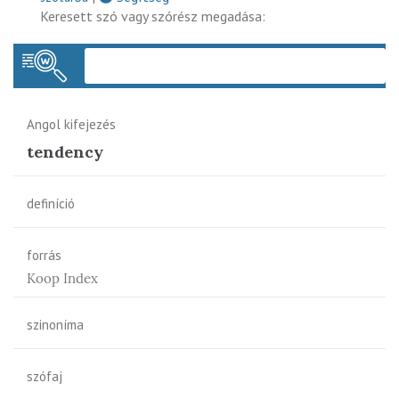
Keresett szó vagy szórész megadása:
Keres
Angol kifejezés
tendency
definíció
forrás
Koop Index
szinoníma
szófaj