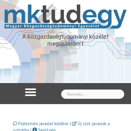
A közgazdaságtudományi közélet
megújulásáért
Whe
|
Fejlesztési javaslat küldése
Új szót javaslok a
|
Segítség
szótárba