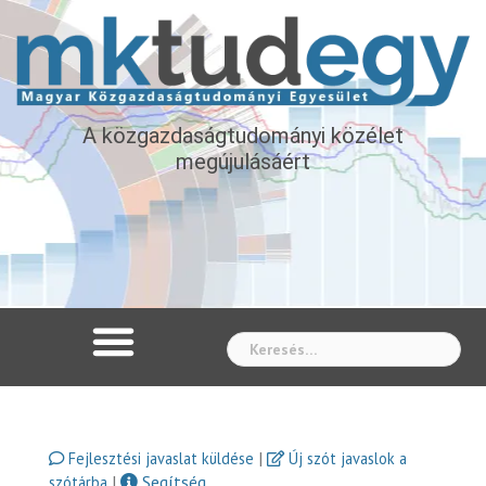
A közgazdaságtudományi közélet
megújulásáért
Whe
|
Fejlesztési javaslat küldése
Új szót javaslok a
|
Segítség
szótárba