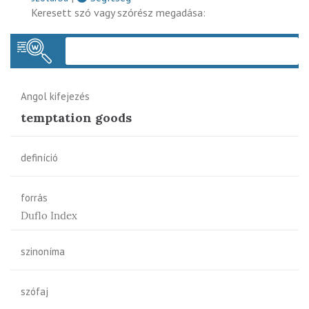
Keresett szó vagy szórész megadása:
Keres
Angol kifejezés
temptation goods
definíció
forrás
Duflo Index
szinoníma
szófaj