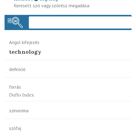
Keresett szó vagy szórész megadása:
Keres
Angol kifejezés
technology
definíció
forrás
Duflo Index
szinoníma
szófaj