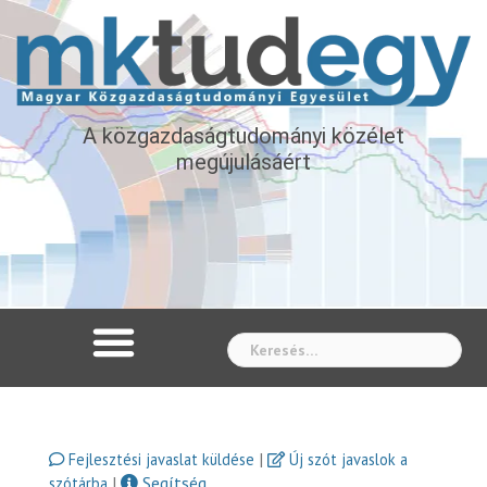
A közgazdaságtudományi közélet
megújulásáért
Whe
|
Fejlesztési javaslat küldése
Új szót javaslok a
|
Segítség
szótárba