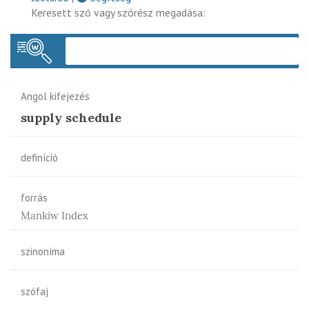
Keresett szó vagy szórész megadása:
Keres
Angol kifejezés
supply schedule
definíció
forrás
Mankiw Index
szinoníma
szófaj