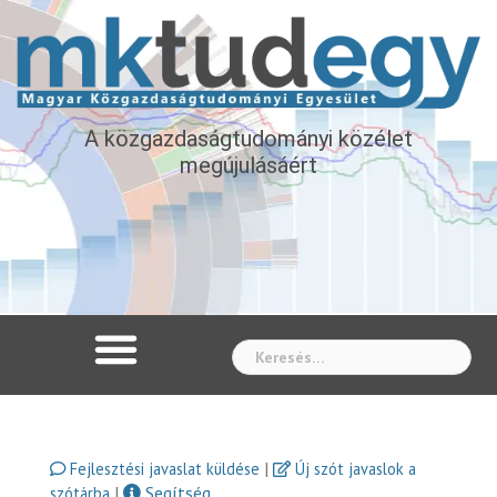
A közgazdaságtudományi közélet
megújulásáért
Whe
|
Fejlesztési javaslat küldése
Új szót javaslok a
|
Segítség
szótárba