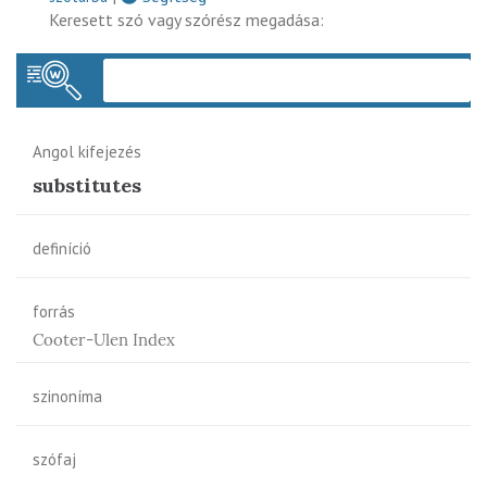
Keresett szó vagy szórész megadása:
Keres
Angol kifejezés
substitutes
definíció
forrás
Cooter-Ulen Index
szinoníma
szófaj