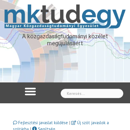
A közgazdaságtudományi közélet
megújulásáért
Whe
|
Fejlesztési javaslat küldése
Új szót javaslok a
|
Segítség
szótárba