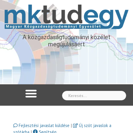
A közgazdaságtudományi közélet
megújulásáért
Whe
|
Fejlesztési javaslat küldése
Új szót javaslok a
|
Segítség
szótárba