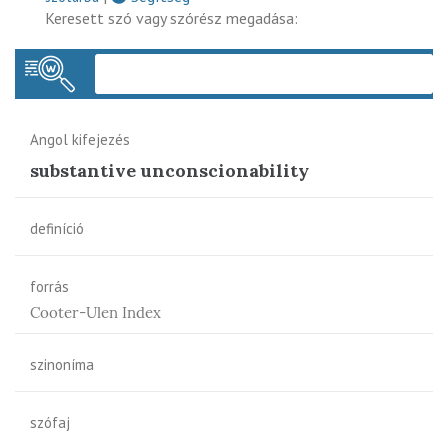
Keresett szó vagy szórész megadása:
Keres
Angol kifejezés
substantive unconscionability
definíció
forrás
Cooter-Ulen Index
szinoníma
szófaj