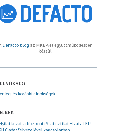
A
Defacto blog
az MKE-vel együttműködésben
készül.
ELNÖKSÉG
lenlegi és korábbi elnökségek
HÍREK
Nyilatkozat a Központi Statisztikai Hivatal EU-
SILC adatfelvételével kapcsolatban