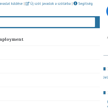
|
|
Segítség
javaslat küldése
Új szót javaslok a szótárba
Keres
employment
Je