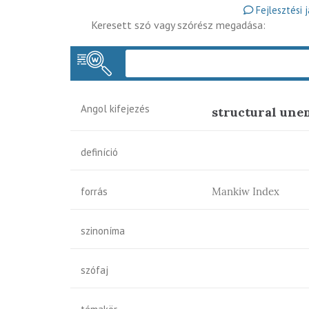
Fejlesztési 
Keresett szó vagy szórész megadása:
Angol kifejezés
structural un
definíció
forrás
Mankiw Index
szinoníma
szófaj