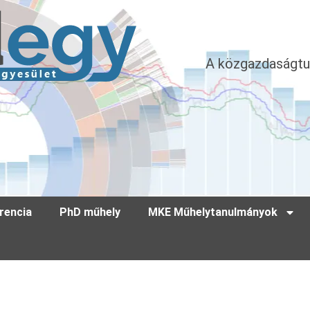
A közgazdaságtu
rencia
PhD műhely
MKE Műhelytanulmányok