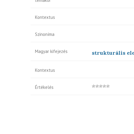
témakör
Kontextus
Szinoníma
Magyar kifejezés
strukturális e
Kontextus
Értékelés