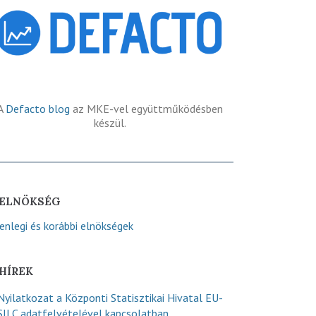
A
Defacto blog
az MKE-vel együttműködésben
készül.
ELNÖKSÉG
lenlegi és korábbi elnökségek
HÍREK
Nyilatkozat a Központi Statisztikai Hivatal EU-
SILC adatfelvételével kapcsolatban