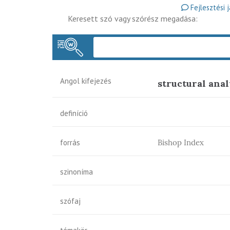
Fejlesztési 
Keresett szó vagy szórész megadása:
Angol kifejezés
structural anal
definíció
forrás
Bishop Index
szinoníma
szófaj