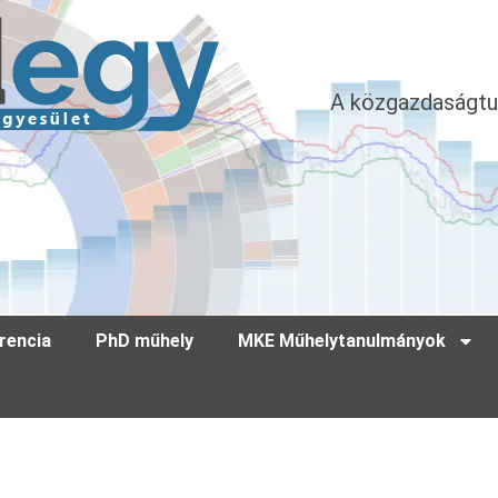
A közgazdaságtu
rencia
PhD műhely
MKE Műhelytanulmányok