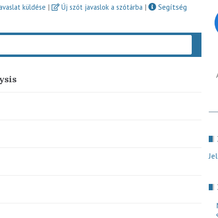
|
|
Segítség
javaslat küldése
Új szót javaslok a szótárba
Keres
ysis
Je