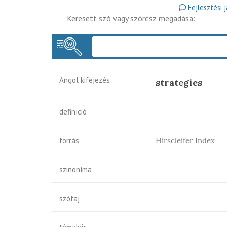
Fejlesztési 
Keresett szó vagy szórész megadása:
Angol kifejezés
strategies
definíció
forrás
Hirscleifer Index
szinoníma
szófaj