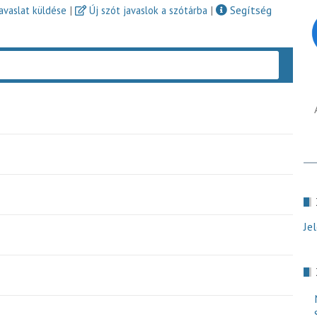
|
|
Segítség
javaslat küldése
Új szót javaslok a szótárba
Keres
Je