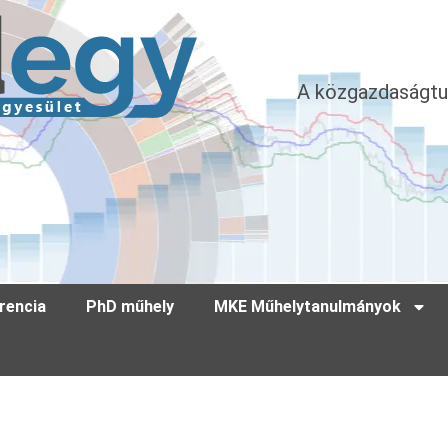
A közgazdaságtu
rencia
PhD műhely
MKE Műhelytanulmányok