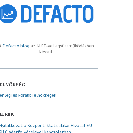
A
Defacto blog
az MKE-vel együttműködésben
készül.
ELNÖKSÉG
lenlegi és korábbi elnökségek
HÍREK
Nyilatkozat a Központi Statisztikai Hivatal EU-
SILC adatfelvételével kapcsolatban