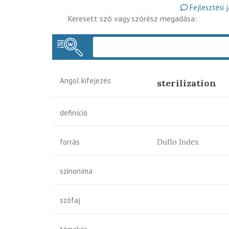
Fejlesztési 
Keresett szó vagy szórész megadása:
Angol kifejezés
sterilization
definíció
forrás
Duflo Index
szinoníma
szófaj