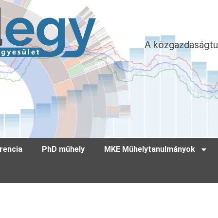
A közgazdaságtu
rencia
PhD műhely
MKE Műhelytanulmányok