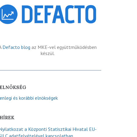
A
Defacto blog
az MKE-vel együttműködésben
készül.
ELNÖKSÉG
lenlegi és korábbi elnökségek
HÍREK
Nyilatkozat a Központi Statisztikai Hivatal EU-
SILC adatfelvételével kapcsolatban