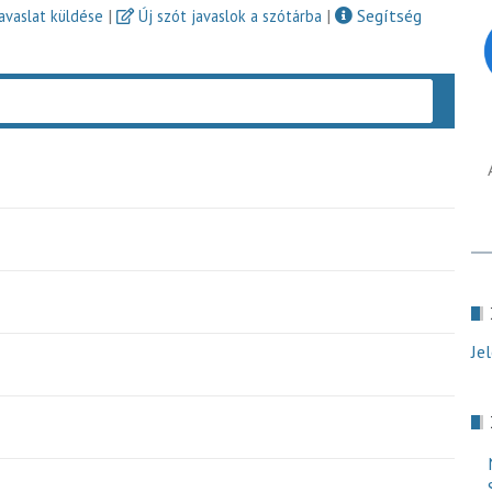
|
|
Segítség
javaslat küldése
Új szót javaslok a szótárba
Keres
Je