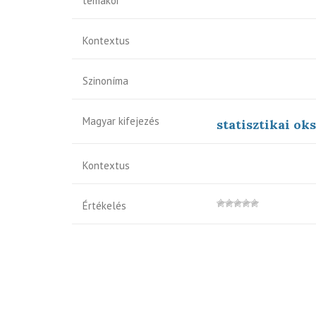
témakör
Kontextus
Szinoníma
Magyar kifejezés
statisztikai ok
Kontextus
Értékelés