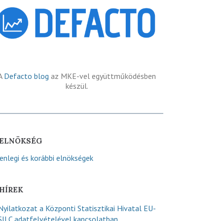
A
Defacto blog
az MKE-vel együttműködésben
készül.
ELNÖKSÉG
lenlegi és korábbi elnökségek
HÍREK
Nyilatkozat a Központi Statisztikai Hivatal EU-
SILC adatfelvételével kapcsolatban