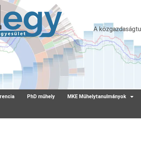
A közgazdaságtu
rencia
PhD műhely
MKE Műhelytanulmányok