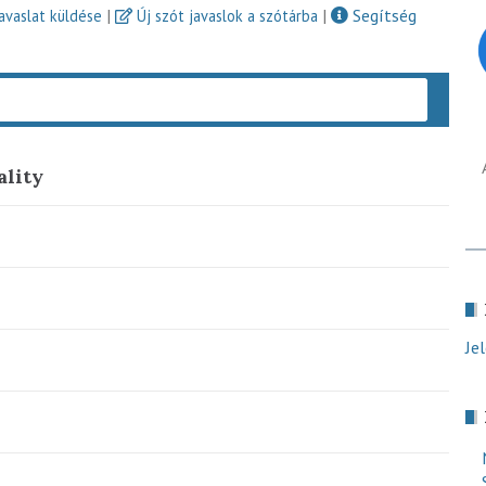
|
|
Segítség
javaslat küldése
Új szót javaslok a szótárba
Keres
ality
Je