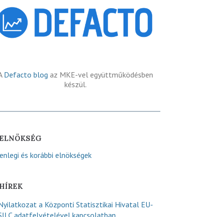
A
Defacto blog
az MKE-vel együttműködésben
készül.
ELNÖKSÉG
lenlegi és korábbi elnökségek
HÍREK
Nyilatkozat a Központi Statisztikai Hivatal EU-
SILC adatfelvételével kapcsolatban