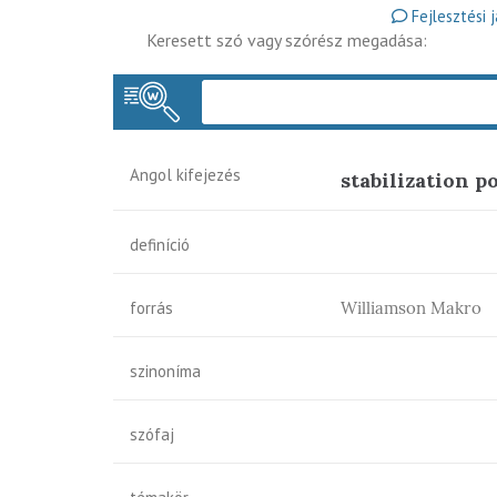
Fejlesztési 
Keresett szó vagy szórész megadása:
Angol kifejezés
stabilization p
definíció
forrás
Williamson Makro
szinoníma
szófaj