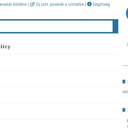
|
|
Segítség
javaslat küldése
Új szót javaslok a szótárba
Keres
olicy
Je