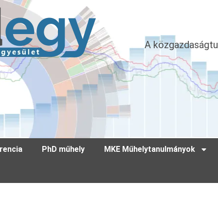
A közgazdaságtu
rencia
PhD műhely
MKE Műhelytanulmányok