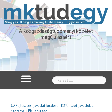
A közgazdaságtudományi közélet
megújulásáért
Whe
|
Fejlesztési javaslat küldése
Új szót javaslok a
|
Segítség
szótárba