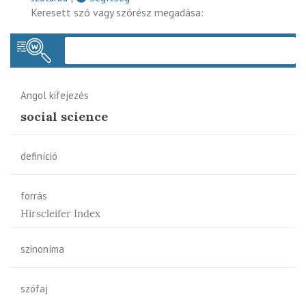
Keresett szó vagy szórész megadása:
Keres
Angol kifejezés
social science
definíció
forrás
Hirscleifer Index
szinoníma
szófaj