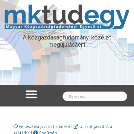
A közgazdaságtudományi közélet
megújulásáért
Whe
|
Fejlesztési javaslat küldése
Új szót javaslok a
|
Segítség
szótárba