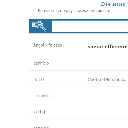
Fejlesztési 
Keresett szó vagy szórész megadása:
Angol kifejezés
social efficienc
definíció
forrás
Cooter-Ulen Index
szinoníma
szófaj