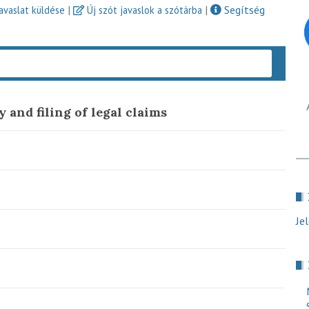
|
|
Segítség
javaslat küldése
Új szót javaslok a szótárba
Keres
y and filing of legal claims
Je