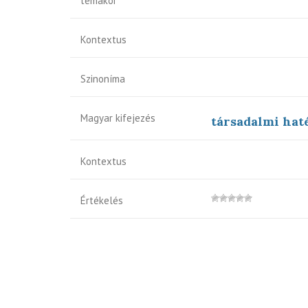
témakör
Kontextus
Szinoníma
Magyar kifejezés
társadalmi hat
Kontextus
Értékelés