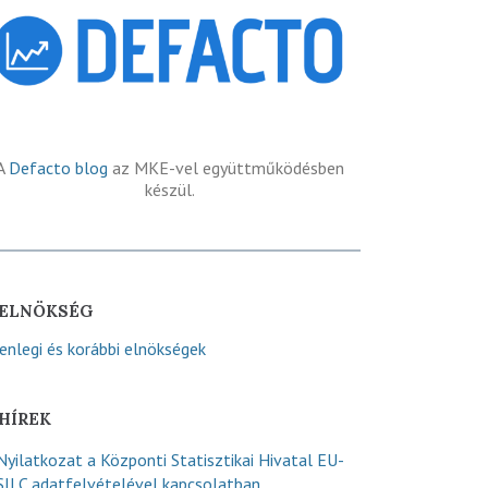
A
Defacto blog
az MKE-vel együttműködésben
készül.
ELNÖKSÉG
lenlegi és korábbi elnökségek
HÍREK
Nyilatkozat a Központi Statisztikai Hivatal EU-
SILC adatfelvételével kapcsolatban