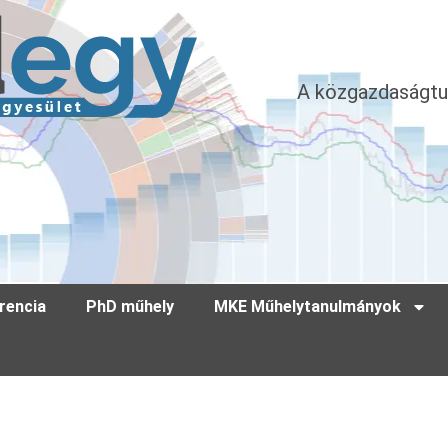
A közgazdaságtu
rencia
PhD műhely
MKE Műhelytanulmányok