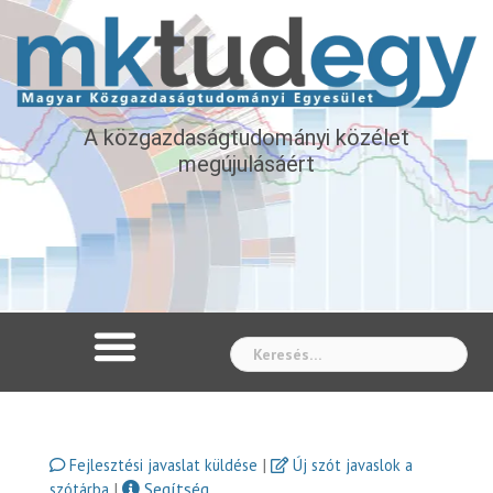
A közgazdaságtudományi közélet
megújulásáért
Whe
|
Fejlesztési javaslat küldése
Új szót javaslok a
|
Segítség
szótárba