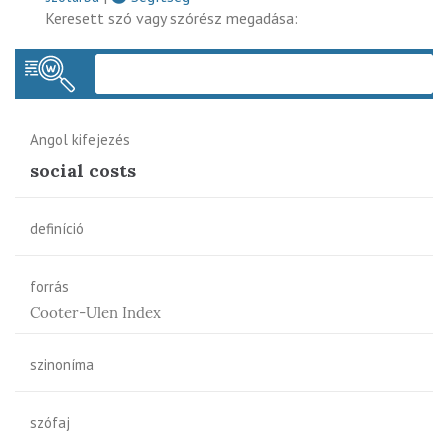
Keresett szó vagy szórész megadása:
Keres
Angol kifejezés
social costs
definíció
forrás
Cooter-Ulen Index
szinoníma
szófaj