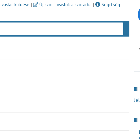
|
|
Segítség
javaslat küldése
Új szót javaslok a szótárba
Keres
Je