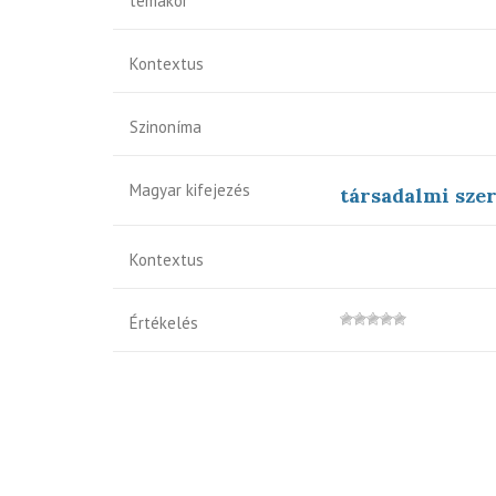
témakör
Kontextus
Szinoníma
Magyar kifejezés
társadalmi sze
Kontextus
Értékelés