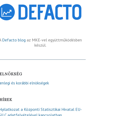
A
Defacto blog
az MKE-vel együttműködésben
készül.
ELNÖKSÉG
lenlegi és korábbi elnökségek
HÍREK
Nyilatkozat a Központi Statisztikai Hivatal EU-
SILC adatfelvételével kapcsolatban