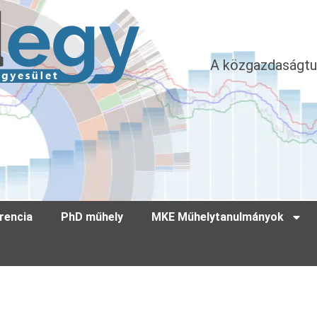
A közgazdaságtu
rencia
PhD műhely
MKE Műhelytanulmányok