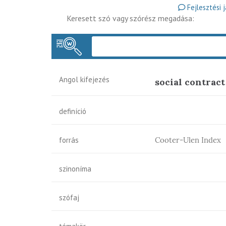
Fejlesztési 
Keresett szó vagy szórész megadása:
Angol kifejezés
social contract
definíció
forrás
Cooter-Ulen Index
szinoníma
szófaj