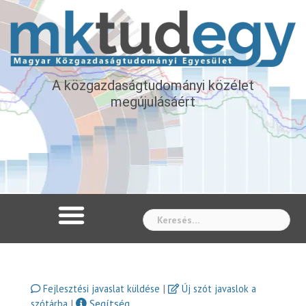
A közgazdaságtudományi közélet
megújulásáért
Whe
|
Fejlesztési javaslat küldése
Új szót javaslok a
|
Segítség
szótárba