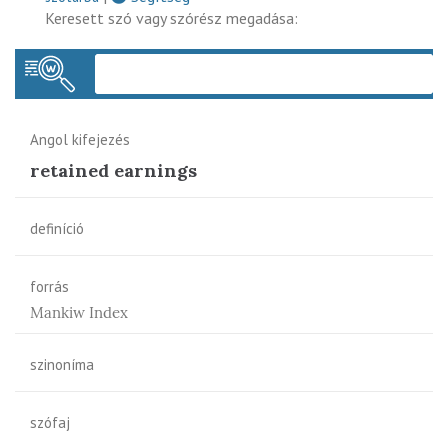
Keresett szó vagy szórész megadása:
Keres
Angol kifejezés
retained earnings
definíció
forrás
Mankiw Index
szinoníma
szófaj