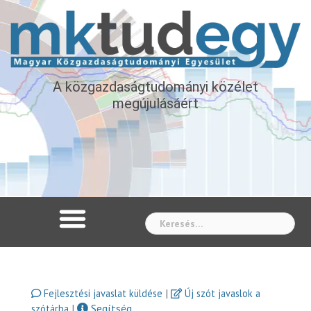
A közgazdaságtudományi közélet
megújulásáért
Whe
|
Fejlesztési javaslat küldése
Új szót javaslok a
|
Segítség
szótárba