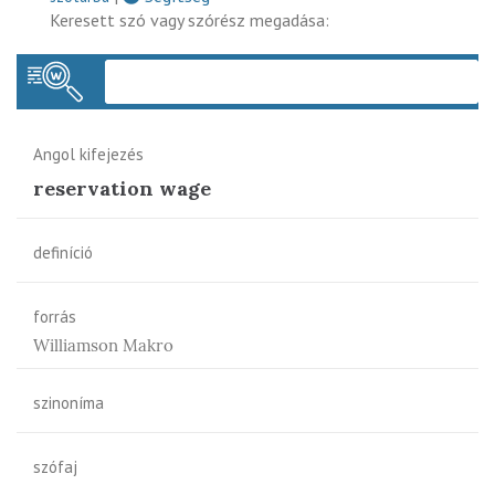
Keresett szó vagy szórész megadása:
Keres
Angol kifejezés
reservation wage
definíció
forrás
Williamson Makro
szinoníma
szófaj