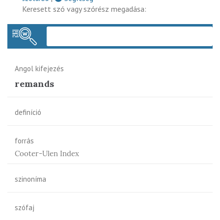
Keresett szó vagy szórész megadása:
Keres
Angol kifejezés
remands
definíció
forrás
Cooter-Ulen Index
szinoníma
szófaj