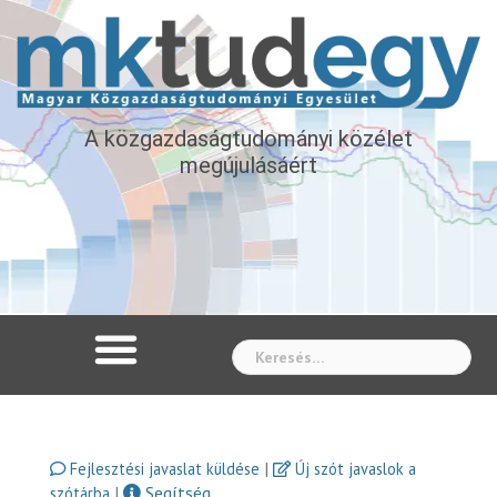
A közgazdaságtudományi közélet
megújulásáért
Whe
|
Fejlesztési javaslat küldése
Új szót javaslok a
|
Segítség
szótárba