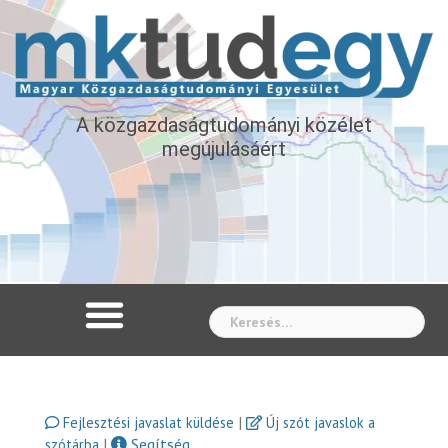
A közgazdaságtudományi közélet
megújulásáért
Whe
|
Fejlesztési javaslat küldése
Új szót javaslok a
|
Segítség
szótárba