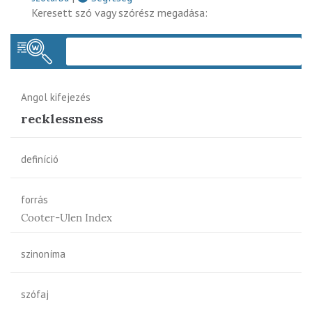
Keresett szó vagy szórész megadása:
Keres
Angol kifejezés
recklessness
definíció
forrás
Cooter-Ulen Index
szinoníma
szófaj