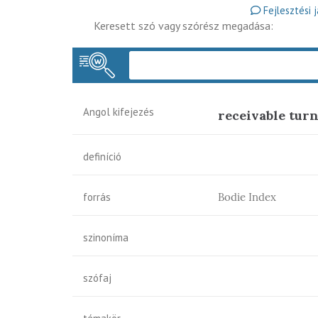
Fejlesztési 
Keresett szó vagy szórész megadása:
Angol kifejezés
receivable tur
definíció
forrás
Bodie Index
szinoníma
szófaj