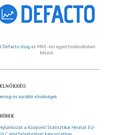
A
Defacto blog
az MKE-vel együttműködésben
készül.
ELNÖKSÉG
lenlegi és korábbi elnökségek
HÍREK
Nyilatkozat a Központi Statisztikai Hivatal EU-
SILC adatfelvételével kapcsolatban