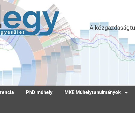
A közgazdaságtu
rencia
PhD műhely
MKE Műhelytanulmányok