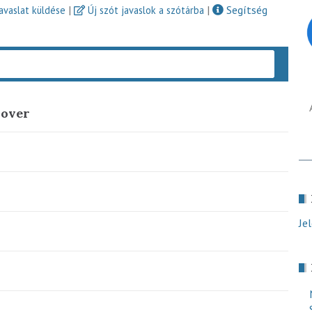
|
|
Segítség
javaslat küldése
Új szót javaslok a szótárba
Keres
nover
Je