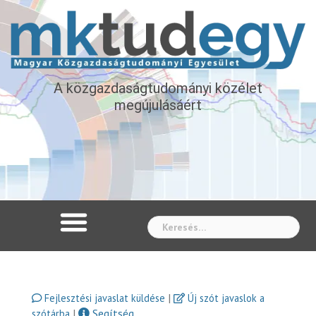
A közgazdaságtudományi közélet
megújulásáért
Whe
|
Fejlesztési javaslat küldése
Új szót javaslok a
|
Segítség
szótárba