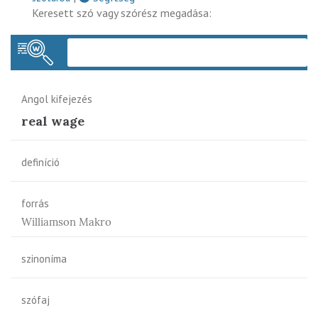
Keresett szó vagy szórész megadása:
Keres
Angol kifejezés
real wage
definíció
forrás
Williamson Makro
szinoníma
szófaj