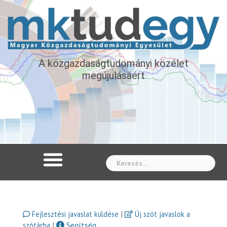
A közgazdaságtudományi közélet
megújulásáért
Whe
|
Fejlesztési javaslat küldése
Új szót javaslok a
|
Segítség
szótárba