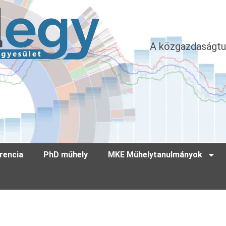
A közgazdaságtu
rencia
PhD műhely
MKE Műhelytanulmányok