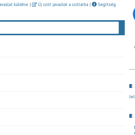
|
|
Segítség
javaslat küldése
Új szót javaslok a szótárba
Keres
Je