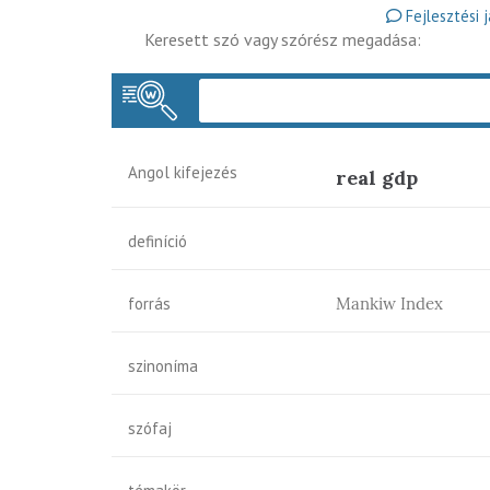
Fejlesztési 
Keresett szó vagy szórész megadása:
Angol kifejezés
real gdp
definíció
forrás
Mankiw Index
szinoníma
szófaj