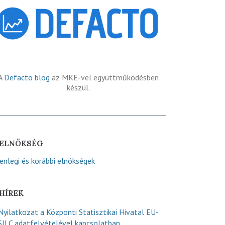
A
Defacto blog
az MKE-vel együttműködésben
készül.
ELNÖKSÉG
lenlegi és korábbi elnökségek
HÍREK
Nyilatkozat a Központi Statisztikai Hivatal EU-
SILC adatfelvételével kapcsolatban