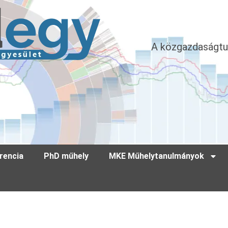
A közgazdaságtu
rencia
PhD műhely
MKE Műhelytanulmányok