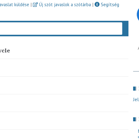
|
|
Segítség
javaslat küldése
Új szót javaslok a szótárba
Keres
ycle
Je