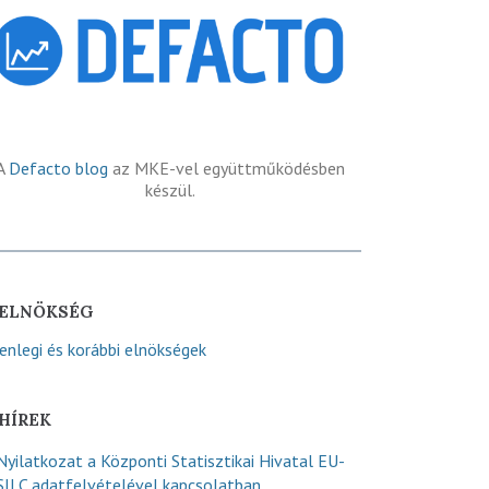
A
Defacto blog
az MKE-vel együttműködésben
készül.
ELNÖKSÉG
lenlegi és korábbi elnökségek
HÍREK
Nyilatkozat a Központi Statisztikai Hivatal EU-
SILC adatfelvételével kapcsolatban