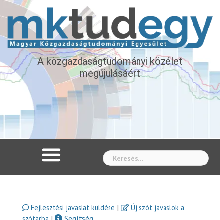
A közgazdaságtudományi közélet
megújulásáért
Whe
|
Fejlesztési javaslat küldése
Új szót javaslok a
|
Segítség
szótárba