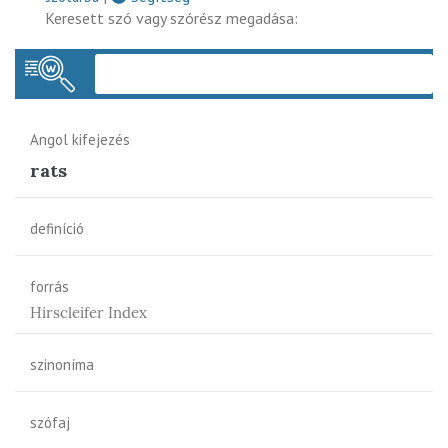
Keresett szó vagy szórész megadása:
Keres
Angol kifejezés
rats
definíció
forrás
Hirscleifer Index
szinoníma
szófaj