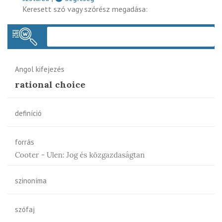
Keresett szó vagy szórész megadása:
Keres
Angol kifejezés
rational choice
definíció
forrás
Cooter - Ulen: Jog és közgazdaságtan
szinoníma
szófaj