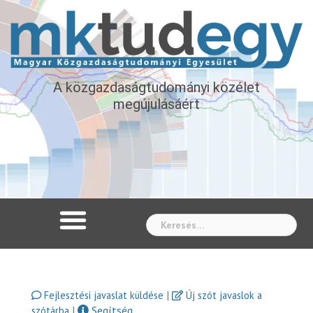
A közgazdaságtudományi közélet
megújulásáért
Whe
|
Fejlesztési javaslat küldése
Új szót javaslok a
|
Segítség
szótárba