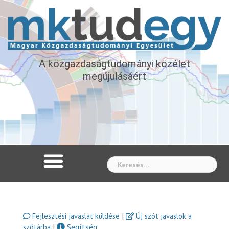
A közgazdaságtudományi közélet
megújulásáért
Whe
|
Fejlesztési javaslat küldése
Új szót javaslok a
|
Segítség
szótárba