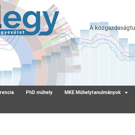
A közgazdaságtu
rencia
PhD műhely
MKE Műhelytanulmányok