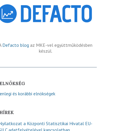
A
Defacto blog
az MKE-vel együttműködésben
készül.
ELNÖKSÉG
lenlegi és korábbi elnökségek
HÍREK
Nyilatkozat a Központi Statisztikai Hivatal EU-
SILC adatfelvételével kapcsolatban