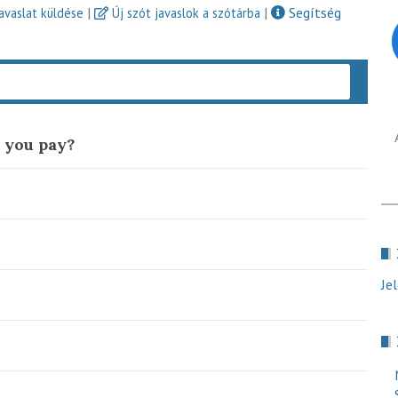
|
|
Segítség
javaslat küldése
Új szót javaslok a szótárba
Keres
 you pay?
Je