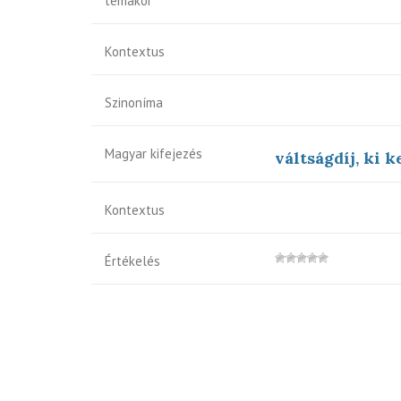
témakör
Kontextus
Szinoníma
Magyar kifejezés
váltságdíj, ki k
Kontextus
Értékelés