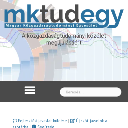
A közgazdaságtudományi közélet
megújulásáért
Whe
|
Fejlesztési javaslat küldése
Új szót javaslok a
|
Segítség
szótárba