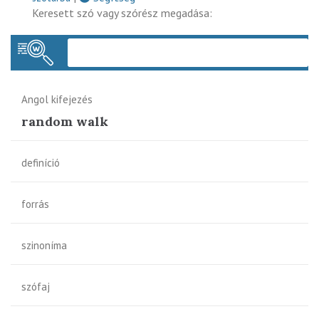
Keresett szó vagy szórész megadása:
Keres
Angol kifejezés
random walk
definíció
forrás
szinoníma
szófaj