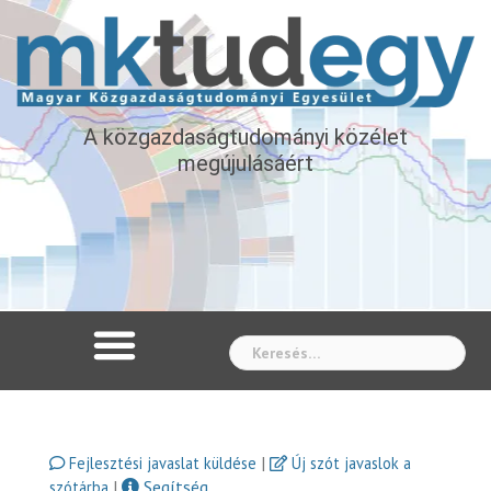
A közgazdaságtudományi közélet
megújulásáért
Whe
|
Fejlesztési javaslat küldése
Új szót javaslok a
|
Segítség
szótárba