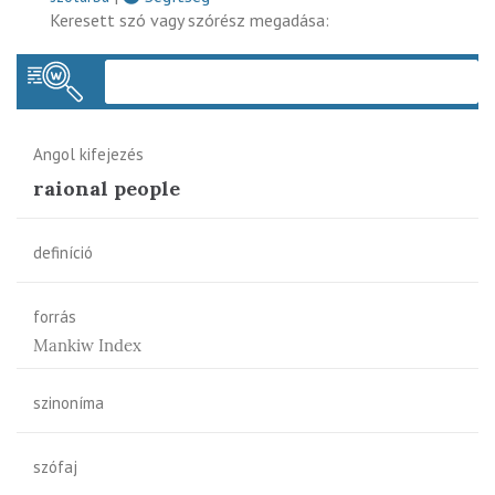
Keresett szó vagy szórész megadása:
Keres
Angol kifejezés
raional people
definíció
forrás
Mankiw Index
szinoníma
szófaj