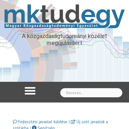
A közgazdaságtudományi közélet
megújulásáért
Whe
|
Fejlesztési javaslat küldése
Új szót javaslok a
|
Segítség
szótárba