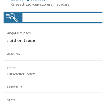
Keresett szó vagy szórész megadása:
Keres
Angol kifejezés
raid or trade
definíció
forrás
Hirscleifer Index
szinoníma
szófaj