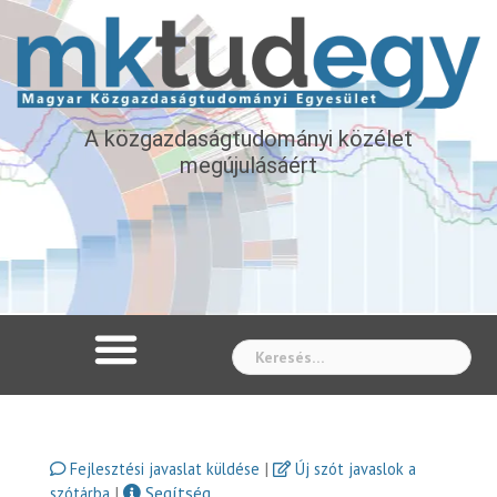
A közgazdaságtudományi közélet
megújulásáért
Whe
|
Fejlesztési javaslat küldése
Új szót javaslok a
|
Segítség
szótárba