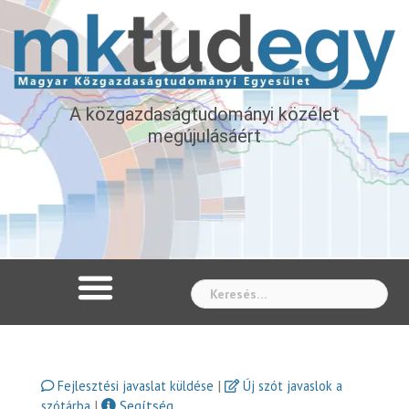
A közgazdaságtudományi közélet
megújulásáért
Whe
|
Fejlesztési javaslat küldése
Új szót javaslok a
|
Segítség
szótárba