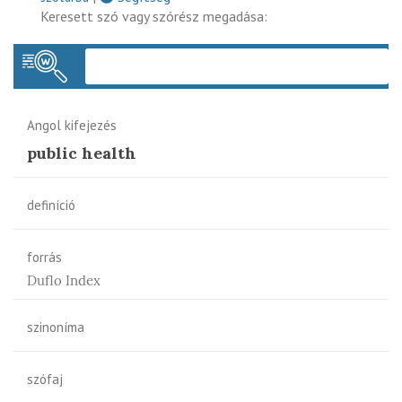
Keresett szó vagy szórész megadása:
Keres
Angol kifejezés
public health
definíció
forrás
Duflo Index
szinoníma
szófaj