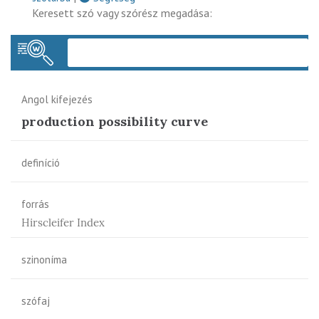
Keresett szó vagy szórész megadása:
Keres
Angol kifejezés
production possibility curve
definíció
forrás
Hirscleifer Index
szinoníma
szófaj