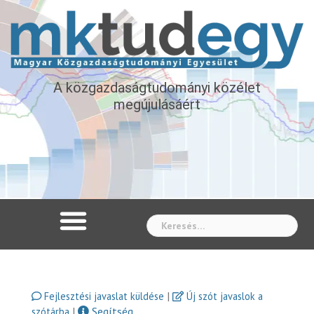
A közgazdaságtudományi közélet
megújulásáért
Whe
|
Fejlesztési javaslat küldése
Új szót javaslok a
|
Segítség
szótárba