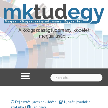
A közgazdaságtudományi közélet
megújulásáért
Whe
|
Fejlesztési javaslat küldése
Új szót javaslok a
|
Segítség
szótárba