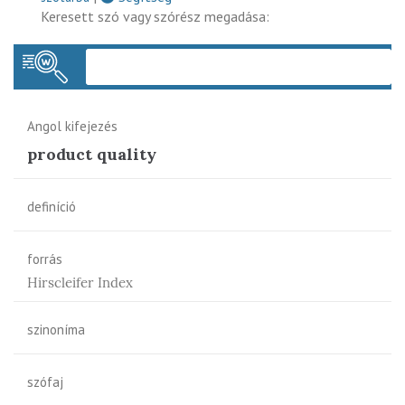
Keresett szó vagy szórész megadása:
Keres
Angol kifejezés
product quality
definíció
forrás
Hirscleifer Index
szinoníma
szófaj