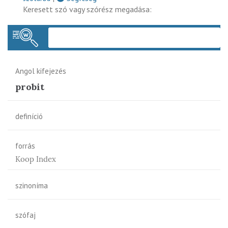
Keresett szó vagy szórész megadása:
Keres
Angol kifejezés
probit
definíció
forrás
Koop Index
szinoníma
szófaj