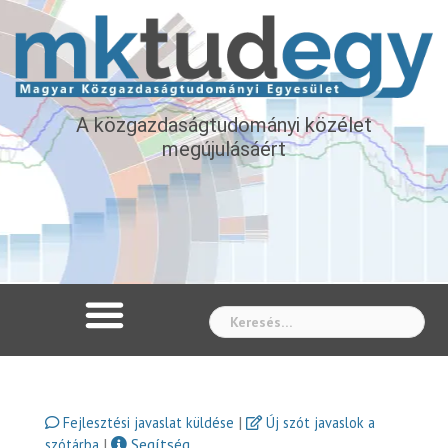
A közgazdaságtudományi közélet
megújulásáért
Whe
|
Fejlesztési javaslat küldése
Új szót javaslok a
|
Segítség
szótárba