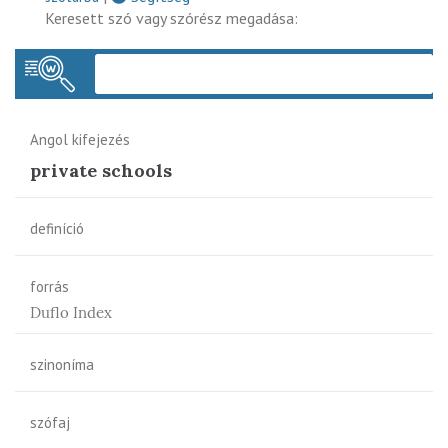
Keresett szó vagy szórész megadása:
Keres
Angol kifejezés
private schools
definíció
forrás
Duflo Index
szinoníma
szófaj