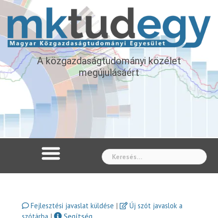
A közgazdaságtudományi közélet
megújulásáért
Whe
|
Fejlesztési javaslat küldése
Új szót javaslok a
|
Segítség
szótárba