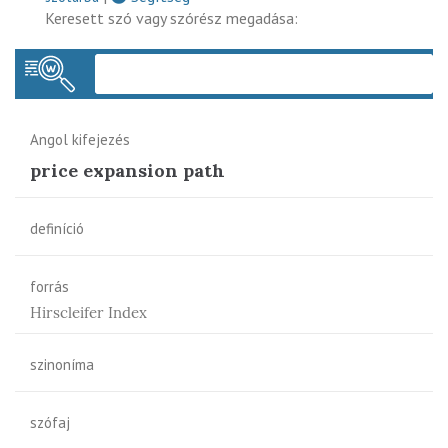
Keresett szó vagy szórész megadása:
Keres
Angol kifejezés
price expansion path
definíció
forrás
Hirscleifer Index
szinoníma
szófaj