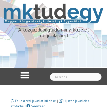
A közgazdaságtudományi közélet
megújulásáért
Whe
|
Fejlesztési javaslat küldése
Új szót javaslok a
|
Segítség
szótárba