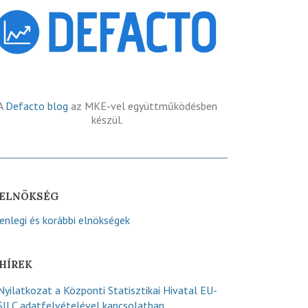
A
Defacto blog
az MKE-vel együttműködésben
készül.
ELNÖKSÉG
lenlegi és korábbi elnökségek
HÍREK
Nyilatkozat a Központi Statisztikai Hivatal EU-
SILC adatfelvételével kapcsolatban