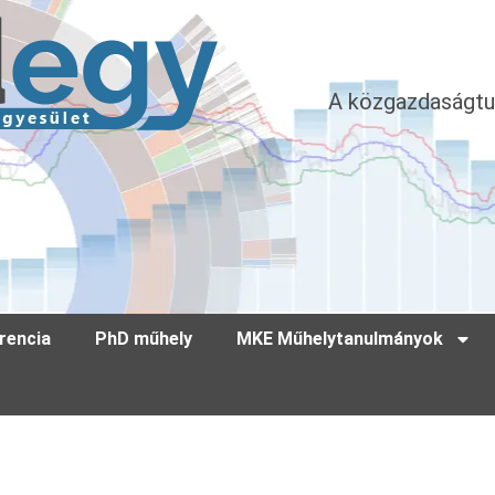
A közgazdaságtu
rencia
PhD műhely
MKE Műhelytanulmányok