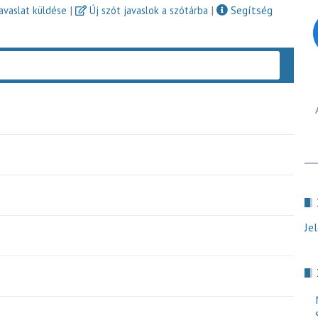
|
|
Segítség
javaslat küldése
Új szót javaslok a szótárba
Keres
Je