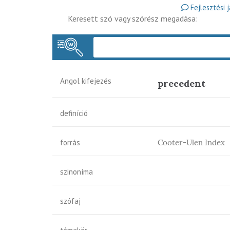
Fejlesztési 
Keresett szó vagy szórész megadása:
Angol kifejezés
precedent
definíció
forrás
Cooter-Ulen Index
szinoníma
szófaj